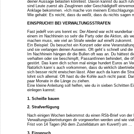
deiner Aussage belasten könntest. Davon kannst du auch ru
sind Leute zuerst als ZeugInnen oder GeschädigteR einver
Anklage bekommen. »Ich mache von meinem Entschlagung
Wie gehabt: Es reicht, dass du weißt, dass du nichts sagen 
EINSPRUCH!!! BEI VERWALTUNGSSTRAFEN
Fast jedeR von uns kennt es: Der Abend war echt wunderbar – 
einem im Nachhinein so sehr die Party oder die Aktion, als
machen muss, wie viel an Strafe wieder auf eineN zukommt.
Ein Beispiel: Du besuchst ein Konzert oder eine Veranstaltung
und sie verlangen deinen Ausweis. Oft geht´s schnell und die S
Im Nachhinein hängen dir die Bullen oft was an. Du hättest 
verhalten oder sie beschimpft, PassantInnen behindert, die öf
gestört. Das kann dich schon mal einige hundert Euros an Ve
Natürlich kann´s auch vorkommen, dass du wirklich übertrieb
sich besser nicht erwischen lässt. Aber auch da kann die Stra
lohnt sich allemal. Oft hast du die Kohle auch nicht parat. D
paar Monate in die Länge zu ziehen.
Eine kleine Anleitung soll helfen, wie du in sieben Schritten 
einlegen kannst:
1. Scheiße bauen
2. Strafverfügung
Nach einigen Wochen bekommst du einen RSb-Brief von der Po
Verwaltungsübertretungen dir vorgeworfen werden und wie viel
Frist von 14 Tagen (Ab dem Zustelldatum am Kuvert!) um …
3. Einspruch