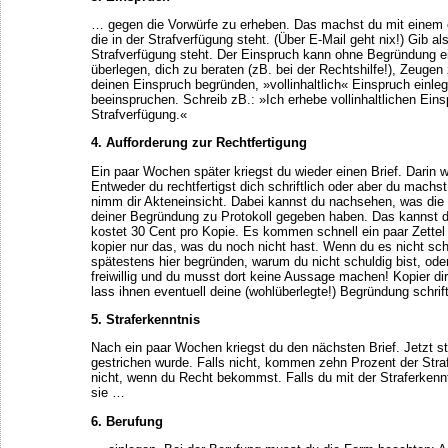
… gegen die Vorwürfe zu erheben. Das machst du mit einem e
die in der Strafverfügung steht. (Über E-Mail geht nix!) Gib al
Strafverfügung steht. Der Einspruch kann ohne Begründung e
überlegen, dich zu beraten (zB. bei der Rechtshilfe!), Zeuge
deinen Einspruch begründen, »vollinhaltlich« Einspruch einleg
beeinspruchen. Schreib zB.: »Ich erhebe vollinhaltlichen Eins
Strafverfügung.«
4. Aufforderung zur Rechtfertigung
Ein paar Wochen später kriegst du wieder einen Brief. Darin 
Entweder du rechtfertigst dich schriftlich oder aber du machs
nimm dir Akteneinsicht. Dabei kannst du nachsehen, was die 
deiner Begründung zu Protokoll gegeben haben. Das kannst d
kostet 30 Cent pro Kopie. Es kommen schnell ein paar Zett
kopier nur das, was du noch nicht hast. Wenn du es nicht sch
spätestens hier begründen, warum du nicht schuldig bist, oder 
freiwillig und du musst dort keine Aussage machen! Kopier d
lass ihnen eventuell deine (wohlüberlegte!) Begründung schrift
5. Straferkenntnis
Nach ein paar Wochen kriegst du den nächsten Brief. Jetzt ste
gestrichen wurde. Falls nicht, kommen zehn Prozent der Stra
nicht, wenn du Recht bekommst. Falls du mit der Straferkennt
sie …
6. Berufung