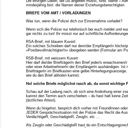
Die einzigen Daten, die Du angeben musst, sind: Name – A
minderjährig bist: die Namen deiner Erziehungsberechtigten.
BRIEFE VOM AMT / VORLADUNGEN
Was tun, wenn die Polizei dich zur Einvernahme vorladet?
Wenn sich die Polizei nur telefonisch bei euch meldet und eu
gar nichts zu tun! Ihr müsst nur auf schriftliche Aufforderunge
RSA-Brief, mit blauem Kuvert:
Ein solches Schreiben darf nur dem/der EmpfängerIn höchstp
»Postbevollmächtigter/n« übergeben werden (Formular am Po
RSB-Brief, mit weissem Kuvert:
Hier darf die/der BriefträgerIn den Brief jeder/s erwachsenen/
oder einer ArbeitnehmerIn der EmpfängerIn aushändigen. Ist n
BriefträgerIn im Briefkasten eine gelbe Hinterlegungsanzeige
wie du den Brief abholen kannst.
Hol solche Briefe möglichst rasch ab, da sonst wichtige F
Schau auf der Ladung nach, ob sich eine Androhung einer zw
kannst den Termin auch verschieben – du hast halt keine Zeit (
(ärztliches Attest).
Wenn du hingehst, besprich dich vorher mit FreundInnen oder 
JEDER Gesprächssituation mit der Polizei das Recht die Aus
VerdächtigeR, GeschädigteR, ZeugIn, etc …
Als ZeugIn oder GeschädigteR hast du ein Entschlagungsrech