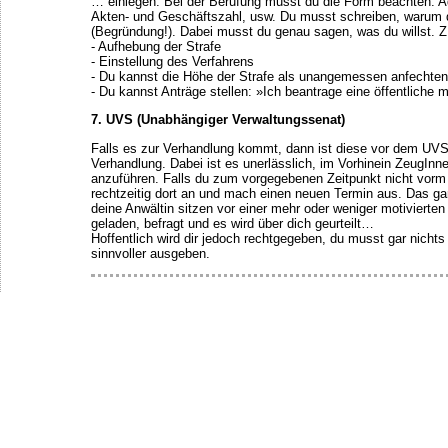
… einlegen. Bei der Berufung musst du die Form beachten: Ad
Akten- und Geschäftszahl, usw. Du musst schreiben, warum du
(Begründung!). Dabei musst du genau sagen, was du willst. Z
- Aufhebung der Strafe
- Einstellung des Verfahrens
- Du kannst die Höhe der Strafe als unangemessen anfechten
- Du kannst Anträge stellen: »Ich beantrage eine öffentliche
7. UVS (Unabhängiger Verwaltungssenat)
Falls es zur Verhandlung kommt, dann ist diese vor dem UVS. 
Verhandlung. Dabei ist es unerlässlich, im Vorhinein ZeugIn
anzuführen. Falls du zum vorgegebenen Zeitpunkt nicht vorm
rechtzeitig dort an und mach einen neuen Termin aus. Das gan
deine Anwältin sitzen vor einer mehr oder weniger motivierte
geladen, befragt und es wird über dich geurteilt…
Hoffentlich wird dir jedoch rechtgegeben, du musst gar nicht
sinnvoller ausgeben.