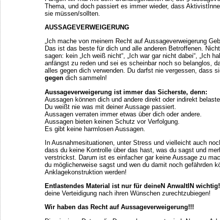
Thema, und doch passiert es immer wieder, dass AktivistInn
sie müssen/sollten.
AUSSAGEVERWEIGERUNG
„Ich mache von meinem Recht auf Aussageverweigerung Gebra
Das ist das beste für dich und alle anderen Betroffenen. Nich
sagen: kein „Ich weiß nicht“, „Ich war gar nicht dabei“, „Ich
anfängst zu reden und sei es scheinbar noch so belanglos, 
alles gegen dich verwenden. Du darfst nie vergessen, dass 
gegen
dich sammeln!
Aussageverweigerung ist immer das Sicherste, denn:
Aussagen können dich und andere direkt oder indirekt belaste
Du weißt nie was mit deiner Aussage passiert.
Aussagen verraten immer etwas über dich oder andere.
Aussagen bieten keinen Schutz vor Verfolgung.
Es gibt keine harmlosen Aussagen.
In Ausnahmesituationen, unter Stress und vielleicht auch noc
dass du keine Kontrolle über das hast, was du sagst und merks
verstrickst. Darum ist es einfacher gar keine Aussage zu mac
du möglicherweise sagst und wen du damit noch gefährden kön
Anklagekonstruktion werden!
Entlastendes Material ist nur für deineN AnwaltIN wichtig!
deine Verteidigung nach ihren Wünschen zurechtzubiegen!
Wir haben das Recht auf Aussageverweigerung!!!