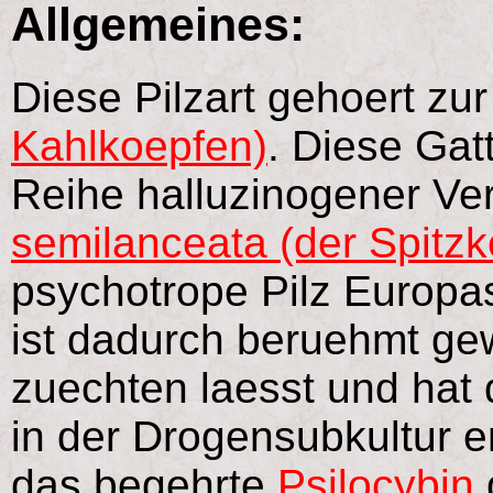
Allgemeines:
Diese Pilzart gehoert zu
Kahlkoepfen)
. Diese Gat
Reihe halluzinogener Vert
semilanceata (der Spitzk
psychotrope Pilz Europas
ist dadurch beruehmt gew
zuechten laesst und hat 
in der Drogensubkultur er
das begehrte
Psilocybin