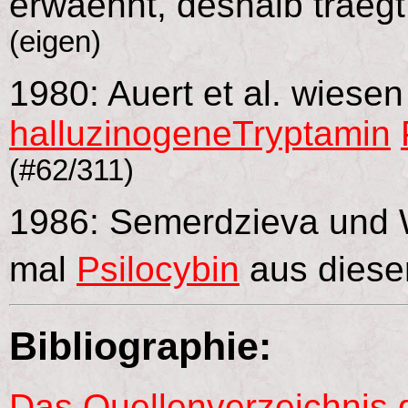
erwaehnt, deshalb traeg
(eigen)
1980: Auert et al. wiesen
halluzinogeneTryptamin
(#62/311)
1986: Semerdzieva und W
mal
Psilocybin
aus dieser
Bibliographie:
Das Quellenverzeichnis 