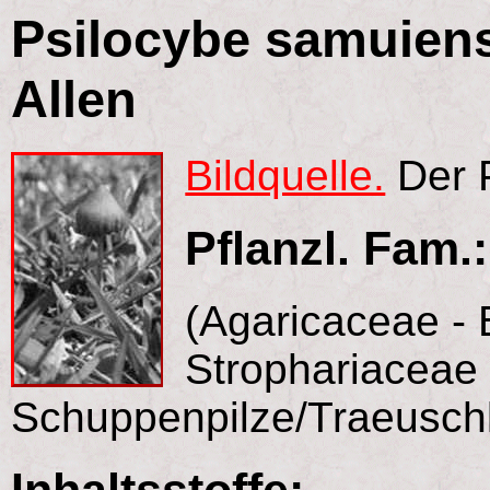
Psilocybe samuien
Allen
Bildquelle.
Der P
Pflanzl. Fam.:
(Agaricaceae - B
Strophariaceae 
Schuppenpilze/Traeuschl