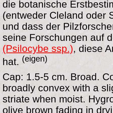
die botanische Erstbesti
(entweder Cleland oder S
und dass der Pilzforsch
seine Forschungen auf 
(Psilocybe ssp.)
, diese A
(eigen)
hat.
Cap: 1.5-5 cm. Broad. C
broadly convex with a sl
striate when moist. Hyg
olive brown fading in dryi