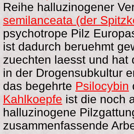
Reihe halluzinogener Vert
semilanceata (der Spitzk
psychotrope Pilz Europas
ist dadurch beruehmt gew
zuechten laesst und hat 
in der Drogensubkultur er
das begehrte
Psilocybin
Kahlkoepfe
ist die noch 
halluzinogene Pilzgattun
zusammenfassende Arbei