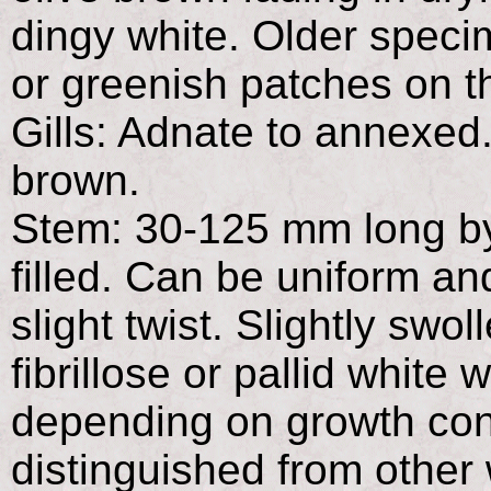
dingy white. Older speci
or greenish patches on t
Gills: Adnate to annexed
brown.
Stem: 30-125 mm long by 
filled. Can be uniform and
slight twist. Slightly swo
fibrillose or pallid white
depending on growth con
distinguished from othe